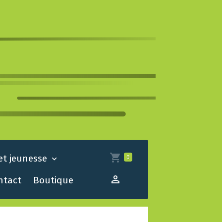
et jeunesse
0
ntact
Boutique